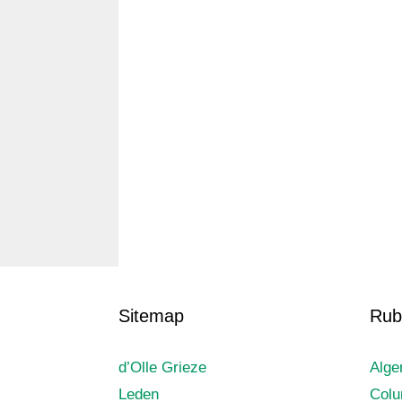
Sitemap
Rub
d’Olle Grieze
Alg
Leden
Col