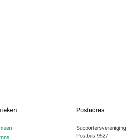
rieken
Postadres
emeen
Supportersvereniging
Postbus 9527
umns