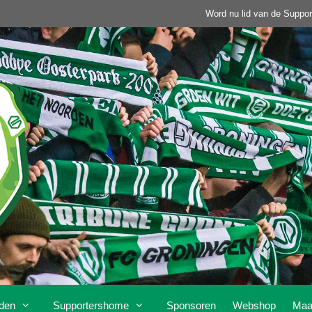
Word nu lid van de Suppor
den
Supportershome
Sponsoren
Webshop
Maa