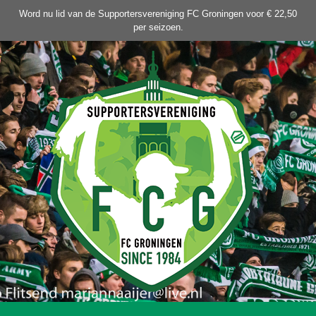
Ga
Word nu lid van de Supportersvereniging FC Groningen voor € 22,50
naar
per seizoen.
de
inhoud