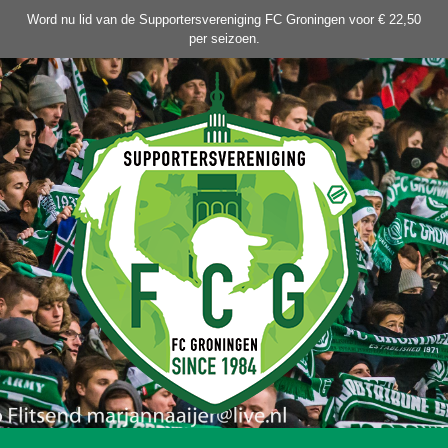
Ga
Word nu lid van de Supportersvereniging FC Groningen voor € 22,50
naar
per seizoen.
de
inhoud