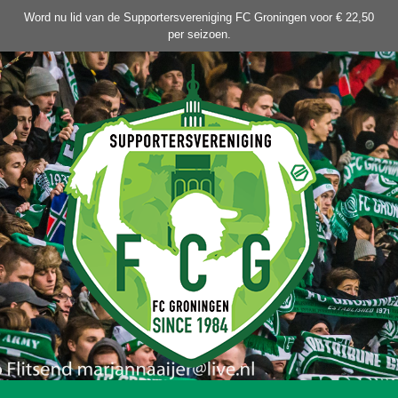
Ga
Word nu lid van de Supportersvereniging FC Groningen voor € 22,50
naar
per seizoen.
de
inhoud