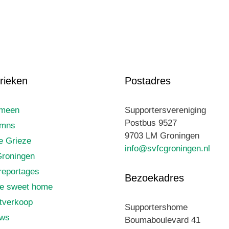
rieken
Postadres
emeen
Supportersvereniging
Postbus 9527
umns
9703 LM Groningen
le Grieze
info@svfcgroningen.nl
roningen
reportages
Bezoekadres
e sweet home
tverkoop
Supportershome
uws
Boumaboulevard 41