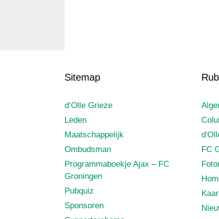
Sitemap
Rub
d’Olle Grieze
Alg
Leden
Col
Maatschappelijk
d'Ol
Ombudsman
FC G
Programmaboekje Ajax – FC
Foto
Groningen
Hom
Pubquiz
Kaar
Sponsoren
Nie