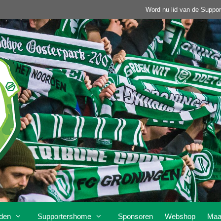
Word nu lid van de Suppor
den
Supportershome
Sponsoren
Webshop
Maa