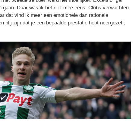
 het tweede seizoen werd het moeilijker. Excelsior gaf
len gaan. Daar was ik het niet mee eens. Clubs verwachten
aar dat vind ik meer een emotionele dan rationele
blij zijn dat je een bepaalde prestatie hebt neergezet’,