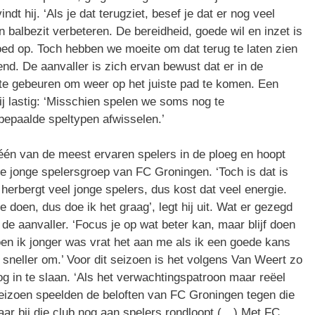
ndt hij. ‘Als je dat terugziet, besef je dat er nog veel
n balbezit verbeteren. De bereidheid, goede wil en inzet is
goed op. Toch hebben we moeite om dat terug te laten zien
end. De aanvaller is zich ervan bewust dat er in de
 te gebeuren om weer op het juiste pad te komen. Een
ij lastig: ‘Misschien spelen we soms nog te
 bepaalde speltypen afwisselen.’
één van de meest ervaren spelers in de ploeg en hoopt
e jonge spelersgroep van FC Groningen. ‘Toch is dat is
herbergt veel jonge spelers, dus kost dat veel energie.
e doen, dus doe ik het graag’, legt hij uit. Wat er gezegd
de aanvaller. ‘Focus je op wat beter kan, maar blijf doen
Toen ik jonger was vrat het aan me als ik een goede kans
 sneller om.’ Voor dit seizoen is het volgens Van Weert zo
 in te slaan. ‘Als het verwachtingspatroon maar reëel
dit seizoen speelden de beloften van FC Groningen tegen die
daar bij die club nog aan spelers rondloopt (…) Met FC