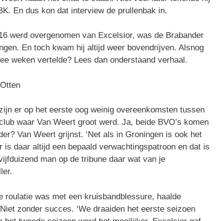
BK. En dus kon dat interview de prullenbak in.
16 werd overgenomen van Excelsior, was de Brabander
gen. En toch kwam hij altijd weer bovendrijven. Alsnog
ee weken vertelde? Lees dan onderstaand verhaal.
 Otten
ijn er op het eerste oog weinig overeenkomsten tussen
club waar Van Weert groot werd. Ja, beide BVO’s komen
er? Van Weert grijnst. ‘Net als in Groningen is ook het
r is daar altijd een bepaald verwachtingspatroon en dat is
vijfduizend man op de tribune daar wat van je
ler.
de roulatie was met een kruisbandblessure, haalde
 Niet zonder succes. ‘We draaiden het eerste seizoen