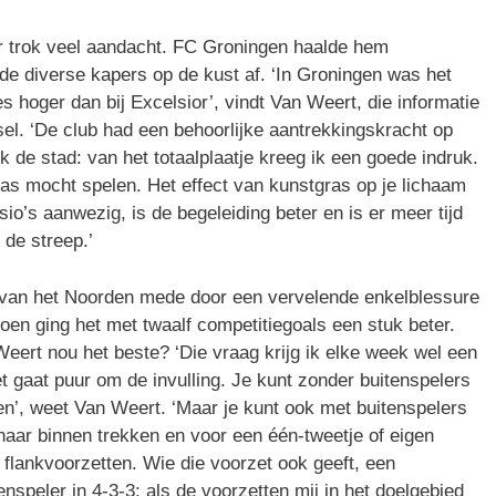
or trok veel aandacht. FC Groningen haalde hem
fde diverse kapers op de kust af. ‘In Groningen was het
s hoger dan bij Excelsior’, vindt Van Weert, die informatie
el. ‘De club had een behoorlijke aantrekkingskracht op
ok de stad: van het totaalplaatje kreeg ik een goede indruk.
gras mocht spelen. Het effect van kunstgras op je lichaam
ysio’s aanwezig, is de begeleiding beter en is er meer tijd
 de streep.’
ts van het Noorden mede door een vervelende enkelblessure
izoen ging het met twaalf competitiegoals een stuk beter.
eert nou het beste? ‘Die vraag krijg ik elke week wel een
et gaat puur om de invulling. Je kunt zonder buitenspelers
gen’, weet Van Weert. ‘Maar je kunt ook met buitenspelers
l naar binnen trekken en voor een één-tweetje of eigen
 flankvoorzetten. Wie die voorzet ook geeft, een
nspeler in 4-3-3; als de voorzetten mij in het doelgebied