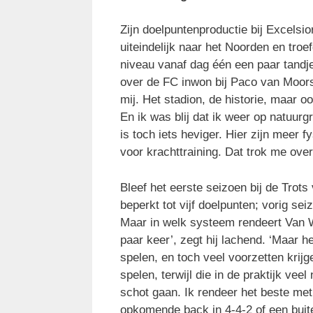
Zijn doelpuntenproductie bij Excelsi
uiteindelijk naar het Noorden en troe
niveau vanaf dag één een paar tandje
over de FC inwon bij Paco van Moors
mij. Het stadion, de historie, maar o
En ik was blij dat ik weer op natuur
is toch iets heviger. Hier zijn meer f
voor krachttraining. Dat trok me over
Bleef het eerste seizoen bij de Tro
beperkt tot vijf doelpunten; vorig se
Maar in welk systeem rendeert Van W
paar keer’, zegt hij lachend. ‘Maar h
spelen, en toch veel voorzetten krij
spelen, terwijl die in de praktijk vee
schot gaan. Ik rendeer het beste met
opkomende back in 4-4-2 of een buite