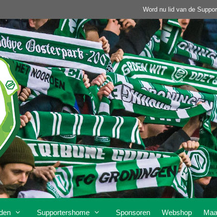
Word nu lid van de Suppor
den
Supportershome
Sponsoren
Webshop
Maa