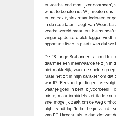
er voetballend moeilijker doorheen’, vi
winst te behalen is. Wij moeten ons i
er, en ook fysiek staat iedereen er 
in de resultaten’, zegt Van Weert bal
voetbalwereld maar iets kleins hoeft
vinger op de zere plek leggen vindt h
opportunistisch in plaats van dat we
De 28-jarige Brabander is inmiddels 
daarmee een meerwaarde te zijn in d
niet makkelijk, want de spelersgroep 
Maar het zit in mijn karakter om dat t
wordt? ‘Eenvoudige dingen’, vervolgt 
waar je goed in bent, bijvoorbeeld. 
miste, maar inmiddels zet ik de knop
snel mogelijk zaak om de weg omhoog
blijft’, vindt hij. ‘In het begin van 
van FC Utrecht, als je dan ziet wat 