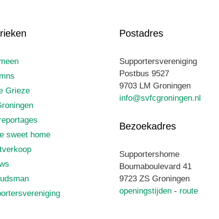
rieken
Postadres
emeen
Supportersvereniging
Postbus 9527
umns
9703 LM Groningen
le Grieze
info@svfcgroningen.nl
roningen
reportages
Bezoekadres
e sweet home
tverkoop
Supportershome
uws
Boumaboulevard 41
udsman
9723 ZS Groningen
openingstijden
-
route
ortersvereniging