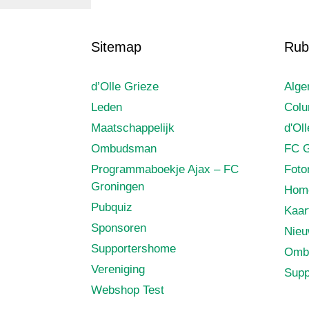
Sitemap
Rub
d’Olle Grieze
Alg
Leden
Col
Maatschappelijk
d'Ol
Ombudsman
FC G
Programmaboekje Ajax – FC
Foto
Groningen
Hom
Pubquiz
Kaar
Sponsoren
Nie
Supportershome
Omb
Vereniging
Supp
Webshop Test