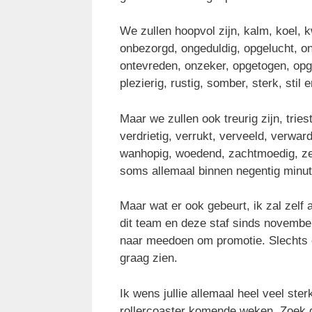
We zullen hoopvol zijn, kalm, koel,
onbezorgd, ongeduldig, opgelucht, on
ontevreden, onzeker, opgetogen, opge
plezierig, rustig, somber, sterk, stil 
Maar we zullen ook treurig zijn, triest
verdrietig, verrukt, verveeld, verwar
wanhopig, woedend, zachtmoedig, zel
soms allemaal binnen negentig minute
Maar wat er ook gebeurt, ik zal zelf
dit team en deze staf sinds november
naar meedoen om promotie. Slechts é
graag zien.
Ik wens jullie allemaal heel veel st
rollercoaster komende weken. Zoek d