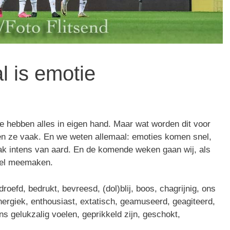
l is emotie
e hebben alles in eigen hand. Maar wat worden dit voor
en ze vaak. En we weten allemaal: emoties komen snel,
aak intens van aard. En de komende weken gaan wij, als
eel meemaken.
roefd, bedrukt, bevreesd, (dol)blij, boos, chagrijnig, ons
nergiek, enthousiast, extatisch, geamuseerd, geagiteerd,
ons gelukzalig voelen, geprikkeld zijn, geschokt,