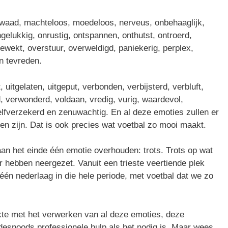
 kwaad, machteloos, moedeloos, nerveus, onbehaaglijk,
gelukkig, onrustig, ontspannen, onthutst, ontroerd,
wekt, overstuur, overweldigd, paniekerig, perplex,
en tevreden.
, uitgelaten, uitgeput, verbonden, verbijsterd, verbluft,
d, verwonderd, voldaan, vredig, vurig, waardevol,
fverzekerd en zenuwachtig. En al deze emoties zullen er
n zijn. Dat is ook precies wat voetbal zo mooi maakt.
 aan het einde één emotie overhouden: trots. Trots op wat
 hebben neergezet. Vanuit een trieste veertiende plek
én nederlaag in die hele periode, met voetbal dat we zo
erkte met het verwerken van al deze emoties, deze
esnoods professionele hulp als het nodig is. Maar wees