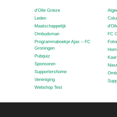
d’Olle Grieze
Alg
Leden
Col
Maatschappelijk
d'Ol
Ombudsman
FC G
Programmaboekje Ajax – FC
Foto
Groningen
Hom
Pubquiz
Kaar
Sponsoren
Nie
Supportershome
Omb
Vereniging
Supp
Webshop Test