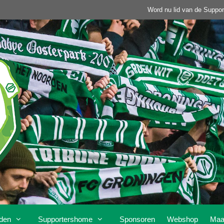
Word nu lid van de Suppor
den
Supportershome
Sponsoren
Webshop
Maa