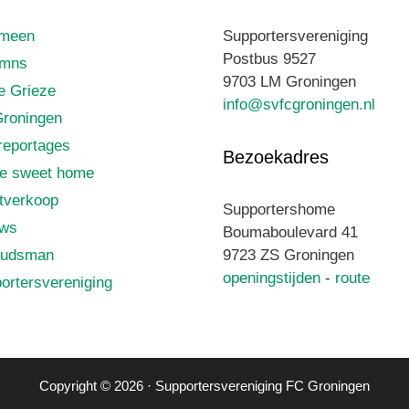
emeen
Supportersvereniging
Postbus 9527
umns
9703 LM Groningen
le Grieze
info@svfcgroningen.nl
roningen
reportages
Bezoekadres
e sweet home
tverkoop
Supportershome
uws
Boumaboulevard 41
udsman
9723 ZS Groningen
openingstijden
-
route
ortersvereniging
Copyright © 2026 · Supportersvereniging FC Groningen