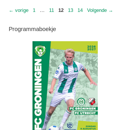
Pagina
Pagina
Pagina
Pagina
Pagina
←
vorige
1
…
11
12
13
14
Volgende
→
Programmaboekje