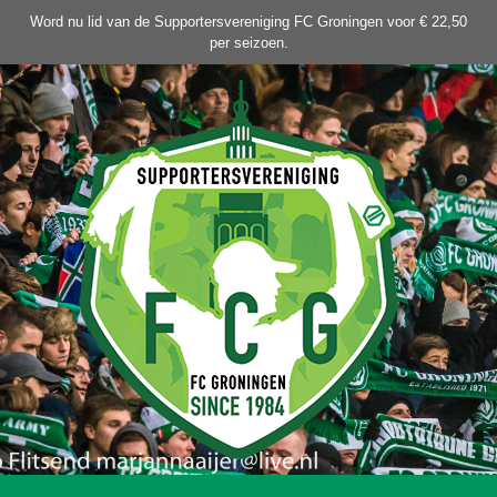
Ga
Word nu lid van de Supportersvereniging FC Groningen voor € 22,50
naar
per seizoen.
de
inhoud