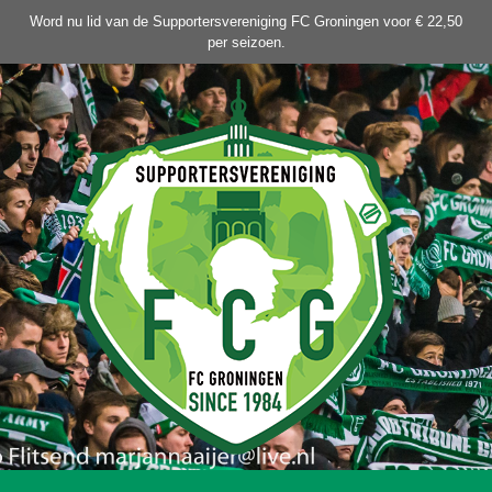
Ga
Word nu lid van de Supportersvereniging FC Groningen voor € 22,50
naar
per seizoen.
de
inhoud