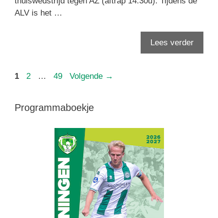
thuiswedstrijd tegen AZ (aftrap 14:30u). Tijdens de
ALV is het …
Lees verder
Pagina
Pagina
Pagina
1
2
…
49
Volgende
→
Programmaboekje